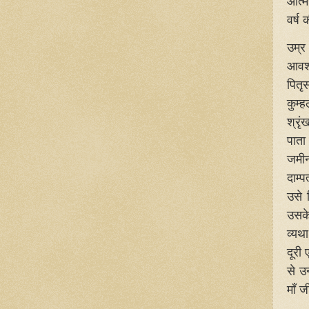
आत्म
वर्ष 
उम्र
आवश्
पितृ
कुम्
श्रृ
पाता
जमीन
दाम्प
उसे 
उसके
व्यथ
दूरी 
से उ
माँ 