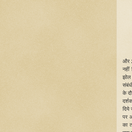
और 2
नहीं
झोल 
संबं
के द
दर्शक
दिये 
पर अ
का त