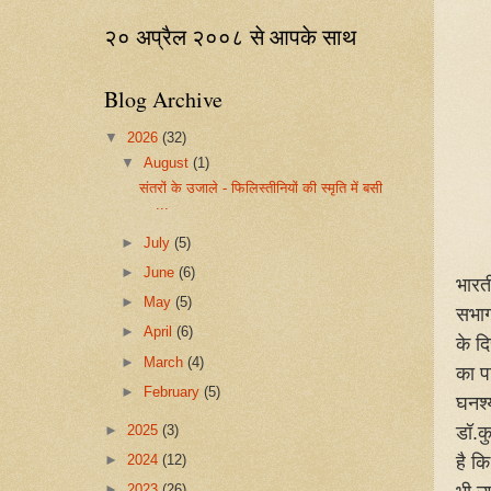
२० अप्रैल २००८ से आपके साथ
Blog Archive
▼
2026
(32)
▼
August
(1)
संतरों के उजाले - फिलिस्तीनियों की स्मृति में बसी
...
►
July
(5)
►
June
(6)
भारत
►
May
(5)
सभाग
►
April
(6)
के द
►
March
(4)
का प
►
February
(5)
घनश्
डॉ.क
►
2025
(3)
है क
►
2024
(12)
►
2023
(26)