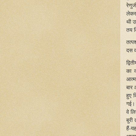
रेणुज
लेकर
थी उस
तय क
तत्प
दस व
द्वि
का व
आत्म
बार 
हुए 
गई। 
वे ल
बुरी
हैं-