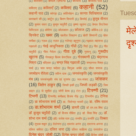
कंवल ज़ियायी
(2)
कविता
(3)
कविता पाठ
(2)
(1)
कलाकार
(1)
कहानी
(52)
कविताएं
(6)
कविताएँ
(2)
कविताए
(1)
Tues
कहानी पाठ
(3)
कान्ता घिल्डियाल
(2)
कांगड़ा
(1)
कांतिमोहन
(1)
कुतुब मीनार
कारखाने की
(1)
कार्टून
(1)
किरण सिपानी
(1)
किरदेई
(1)
(2)
कुसम रावत
(1)
कुसुम चतुर्वेदी
(1)
कृष्णा खुराना
(1)
केरल लिटरेचर
मेल
कोलाज
(2)
फेस्टिवल
(1)
कोरोना
(1)
कोलकाता
(1)
कोविड-19
(1)
खबर
(9)
क्रिकेट
(2)
खलील जिब्रान
(1)
खेती किसानी
(1)
खेल
दृृ
समीक्षा
(1)
गज़ल
(1)
ग़ज़ल
(1)
गजेन्‍द्र बहुगुणा
(1)
गढ़वाल महासभा
(1)
गंवई आधुनिकता
(3)
गाँधी
(2)
गढवाली
(1)
गिर्दा
(1)
गीत
(1)
गीत
गीता दूबे
(9)
गुरूदीप
चतुर्वेदी
(1)
गीता गैरोला
(1)
गुफ्तगू
(1)
खुराना
(5)
गोरख्याणी
(2)
चंद्रनाथ
गोरखपुर फ़िल्म फ़ेस्टीवल
(1)
मिश्रा
(2)
चन्द्र सिंह गढ़वाली
(2)
चंद्रिका
(1)
चन्द्रनाथ मिश्रा
(1)
चर्चा
(1)
चारु चन्द्र चंदोला
(1)
चिनुआ अचेबे
(1)
चौथा सप्तक
(1)
जगमोहन रौतेला
(2)
जनसंस्कृति
(4)
जनसंस्कृति
जतिन दास
(1)
जांसकर
मंच
(4)
जनसंस्कृति मंच एवं युगमंच
(1)
जल-संकट
(1)
(16)
जितेन ठाकुर
(6)
जिप्सी लड़की
(2)
जिप्सी ड़की
(1)
जिम
टिपण्णी
(21)
डाइन
(1)
जे सुशील
(1)
जॉनी बेल्च
(1)
टंटा
(1)
टिप्पणी
(13)
टेनिस
टिप्‍पणीए समीक्षाए विजय गौड़
(1)
टिप्‍पणीण
(1)
(2)
डा शोभाराम शर्मा
(2)
डा. रश्मि रावत
डा. जितेन्द्र भारती
(1)
डा.शोभाराम शर्मा
(14)
(3)
डायरी
(3)
डॉ एन.एस.बिष्ट
(1)
डॉ कुसुम चतुर्वेदी
(2)
डॉ.
डॉ विजय दीक्षित
(1)
डॉ. विद्या सिंह
(1)
शोभा राम शर्मा
(3)
तिब्बत
डॉ0 राजेश पाल
(1)
तस्वीर
(1)
तस्वीरें
(1)
(4)
तुपाक शकूर
(1)
तेलंगाना
(1)
दयानंद अनंत
(1)
दयानन्द अनन्त
(1)
दलित धारा
(3)
दलित कविता
(1)
दलित साहित्य
(1)
दस्तावेज
(1)
दिनेश चंद्र जोशी
(12)
दिनेश चन्द्र जोशी
(4)
दिनेश जोशी
(1)