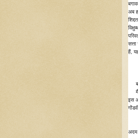
बगाव
अब हा
शिद्
विक्
परिवर
सत्ता
हैं,
" घर
बता
बगाव
मैं 
इस अ
गोंड
" सद
अगल
अदम ग