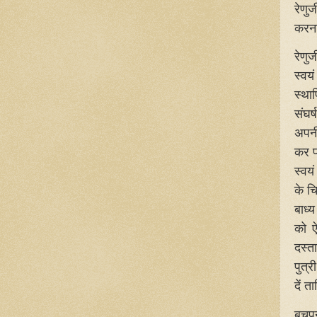
रेणु
करना
रेणु
स्वय
स्था
संघर
अपनी
कर प
स्वयं
के च
बाध्
को ऐ
दस्त
पुत्
दें 
बचपन