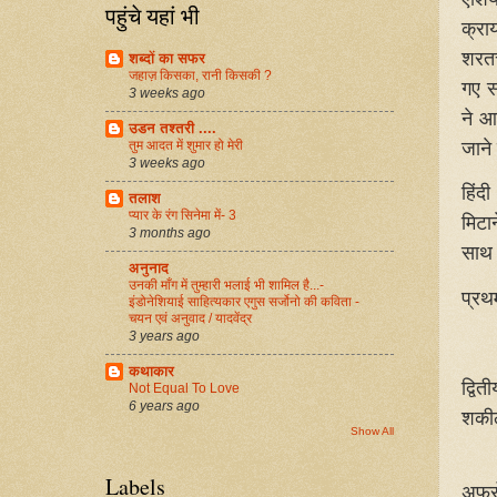
पहुंचे यहां भी
क्रा
शरतचं
शब्दों का सफर
जहाज़ किसका, रानी किसकी ?
गए स
3 weeks ago
ने आ
उडन तश्तरी ....
जाने 
तुम आदत में शुमार हो मेरी
3 weeks ago
हिंद
तलाश
प्यार के रंग सिनेमा में- 3
मिटा
3 months ago
साथ 
अनुनाद
उनकी माँग में तुम्हारी भलाई भी शामिल है...-
प्रथ
इंडोनेशियाई साहित्यकार एगुस सर्जोनो की कविता -
चयन एवं अनुवाद / यादवेंद्र
3 years ago
कथाकार
द्वि
Not Equal To Love
6 years ago
शकील
Show All
Labels
अफरो