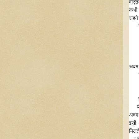
वास्
कभी 
सहने
" नी
वक्त
भाप 
क्रा
अदम ग
" लग
यह ग
तुम्
यहां
अदम त
इसी 
मिलत