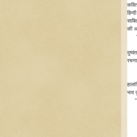
कवित
हिन्
साबि
की अ
" मै
वो 
दुष्य
रचना
" वे 
मैं 
हालां
भाव क
" तू
मैं 
एक 
और 