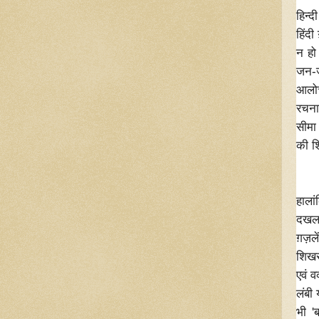
हिन्
हिंदी
न हो 
जन-ज
आलोच
रचना
सीमा 
की शि
"मै
पर 
हालां
दखल 
ग़ज़ल
शिखर
एवं 
लंबी
भी '