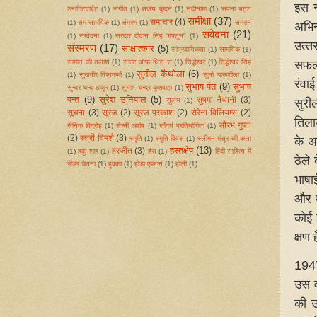
इस न
श्लागिंटवाईट
(1)
संगीत
(1)
संजय कुदन
(1)
सदीनामा
(1)
सपना भट्ट
समीक्षा
(37)
समाचार
(4)
(1)
सम सामयिक
(1)
संमरण
(1)
सम्मान
अभि
संवेदना
(21)
(1)
सम्वेदना
(1)
सरदार दीवान सिंह 'मफ्तून"
(1)
उत्‍
संस्मरण
(17)
साक्षात्कार
(5)
सांप्रदायिकता
(1)
सामयिक
(1)
सफल 
सामान की तलाश
(1)
साल्ट ऑफ़ थिस स
(1)
सिद्धेश्‍वर
(1)
सिद्धेश्वर सिंह
सुनील कैंथोला
(6)
(1)
सुखवीर विश्वकर्मा
(1)
सुनो चारूशीला
(1)
रंवा
सुभाष पंत
(9)
सुभाष
सुन्दर चन्द ठाकुर
(1)
सुभाष चन्द्र कुशवाहा
(1)
पन्त
(9)
सुरेश उनियाल
(5)
सुरी
सुषमा नैथानी
(3)
सुलभ
(1)
सूचना
(3)
सूरज
(2)
सूरज प्रकाश
(2)
सेरेना विलियम्स
(2)
तिला
सौरभ गुप्ता
सैनिक विद्रोह
(1)
सैन्नी अशेष
(1)
सौंदर्य प्रतियोगिता
(1)
के अ
(2)
स्त्रीे विमर्श
(3)
स्‍मृति
(1)
स्मृति दिवस
(1)
स्लीमन मंसूर की कला
हस्तक्षेप
(13)
हरजीत
(3)
(1)
हकु शाह
(1)
हंस
(1)
हिंदी साहित्य में
ठेले
जेंडर चेतना
(1)
हुक्का
(1)
होडा एब्लान
(1)
होली
(1)
भाषाई
और म
कोई 
क्षण
1947
उस व
की उ