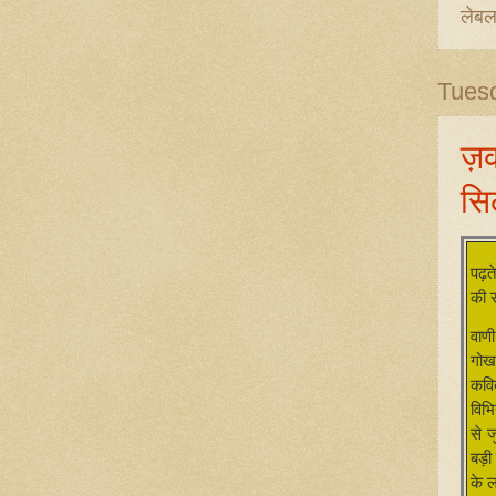
लेब
Tues
ज़
सि
पढ़त
की स
वाणी
गोख
कवि
विभि
से ज
बड़ी 
के ल