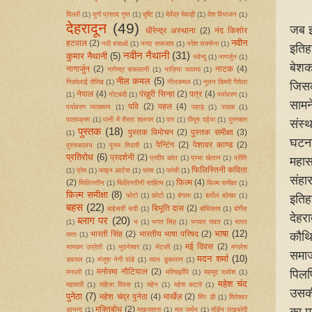
दिल्ली
(1)
दुर्गा प्रसाद गुप्त
(1)
दृष्टि
(1)
देवेंद्र मेवाड़ी
(1)
देश विभाजन
(1)
देहरादून
(49)
जब झ
धीरेन्द्र अस्थाना
(2)
नंद किशोर
नवीन
हटवाल
(2)
नदी बचाओ
(1)
नन्दा राजजात
(1)
नरेश सक्सेना
(1)
इतिह
नवीन नैथानी
(31)
कुमार नैथानी
(5)
नवेन्दु
(1)
नागर्जुन
(1)
बेशक
नागार्जुन
(2)
नाटक
(4)
नागेन्द्र सकलानी
(1)
नाज़िया फातमा
(1)
नील कमल
(5)
निकोलाई रोरिख
(1)
नीलकमल
(1)
नूतन डिमरी गैरोला
जिसक
नेपाल
(4)
पंखुरी सिन्हा
(2)
पत्र
(4)
(1)
नोटबंदी
(1)
पर्यावरण
(1)
सामन
पवि
(2)
पहल
(4)
पर्यावरण व्याख्यान
(1)
पहाड़
(1)
पाठक
(1)
पाठयक्रम
(1)
पानी में तैरता शलगम
(1)
पार
(1)
पीयूष दईया
(1)
पुरस्कार
संस्‍
पुस्तक
(18)
पुस्तक विमोचन
(2)
पुस्तक समीक्षा
(3)
(1)
घटना
पेन्टिंग
(2)
पेशावर काण्ड
(2)
पुस्‍तकालय
(1)
पूनम तिवारी
(1)
प्रतिरोध
(6)
प्रदर्शनी
(2)
महास
प्रदीप कांत
(1)
प्रभा खेतान
(1)
प्रीति
फिलिस्तिनी कविता
(1)
प्रेम
(1)
फाइन आर्टस
(1)
फांस
(1)
फांसी
(1)
संहा
(2)
फ़िल्म
(4)
फिलिस्तीन
(1)
फिलिस्तीनी साहित्य
(1)
फिल्म समीक्षा
(1)
फ़िल्म समीक्षा
(8)
इतिह
फोटो
(1)
फ़ोटो
(1)
बंगला
(1)
बर्तोल ब्रेख्त
(1)
बहस
(22)
बिभूति दास
(2)
बाईसवीं सदी
(1)
बोधिसत्व
(1)
बोर्गेस
देहर
ब्लाग पर
(20)
(1)
भ
(1)
भगत सिंह
(1)
भगवत रावत
(1)
भारत
भाषा
(12)
कौथि
भारती सिंह
(2)
भारतीय भाषा परिषद
(2)
माता
(1)
मई दिवस
(2)
भास्‍कर उप्रेती
(1)
भुवनेश्‍वर
(1)
भेटकी
(1)
मंगलेश
समाज
मदन शर्मा
(10)
डबराल
(1)
मंजूषा नेगी पांडे
(1)
मदन डुकलान
(1)
पिलपि
मनोरमा नौटियाल
(2)
मनाली
(1)
मरिचझाँपि
(1)
महमूद दरवेश
(1)
महेश चंद
महामारी
(1)
महिला दिवस
(1)
महेन
(1)
महेश कटारे
(1)
उसकी
पुनेठा
(7)
महेश चंद्र पुनेठा
(4)
मार्खेज़
(2)
मिंग डी
(1)
मितेश्वर
का म
मुक्तिबोध
(2)
आनन्द
(1)
मुखजात्रा
(1)
मूल जर्मन
(1)
मॉर्डन लाइब्रेरी