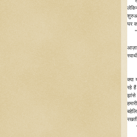
" हो
लेकि
शुरु
घर क
"जाम
देखि
आज़ा
स्वार
"कैस
नेता
क्या 
रहे 
झांसे
हमारी
बहेलि
रखती
" बे
लोक 