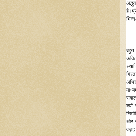
अद्भु
है।प
भिन्
"अब
ये क
बहुत
कवित
स्था
गिरता
अभिरु
माध्
सवाल 
क्यों
लिखी
और र
वज़ह