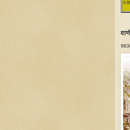
वे व
वाण
983