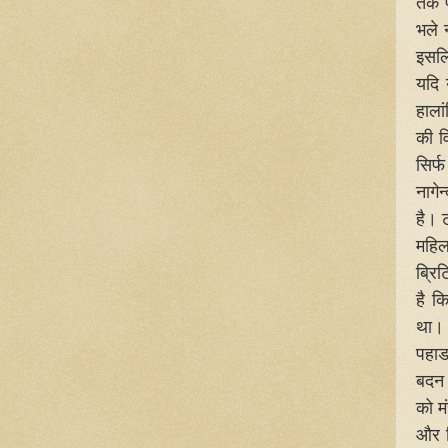
तक प
भले 
इसलिए
यदि य
हाला
की व
सिर्
नागे
है। 
महिल
ब्रि
है क
था। स
पहाड 
बदन 
को म
और ब