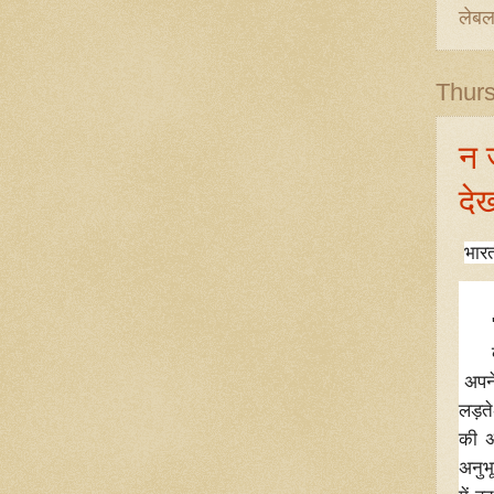
लेब
Thurs
न 
दे
भार
"ब़क
कुछ 
अपने
लड़त
की अ
अनुभ