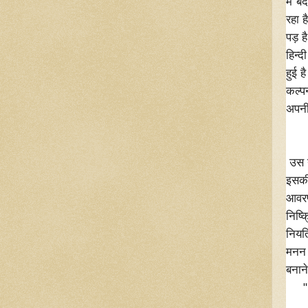
में 
रहा 
पड़ ह
हिन्
हुई 
कल्प
अपनी
"सफ़
मैं 
उस य
इसकी 
आवरण
निष्
नियत
मनन 
बनान
" ऊँ
बेखौ