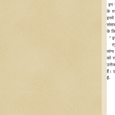
इन ग
के ग
इनमे
संसा
के लि
" इस
त्रा
व्यं
को र
उत्त
हैं।
हैं-
"जी 
भूख 
जनत
ये ब