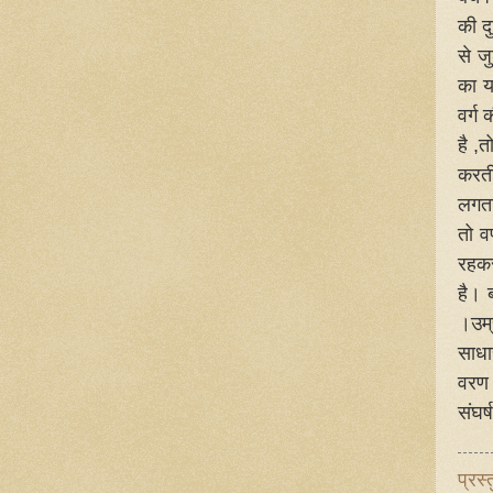
की दु
से ज
का य
वर्ग
है ,त
करती
लगता
तो व
रहकर
है। 
।उम्
साधा
वरण 
संघर
प्रस्