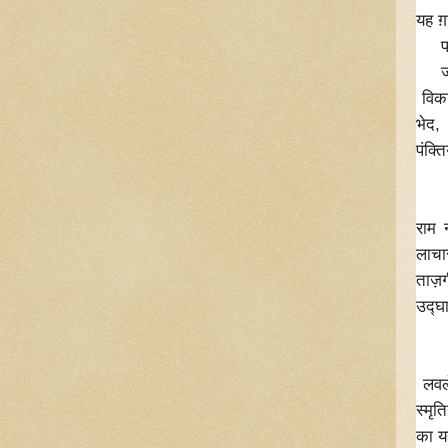
यह ग
फट ज
जनता
विकास
भेद,
पंक्त
"उन्ह
तेरी
राम 
लाचा
ताज़
उद्घ
" श्
वरन
लवले
स्मृत
का यह