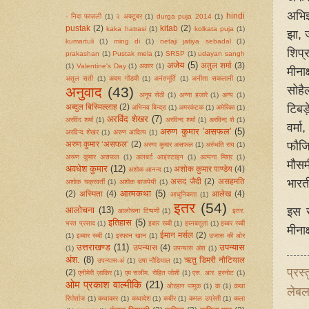
अभिज
hindi
- निदा फाज़ली
(1)
२ अक्टूबर
(1)
durga puja 2014
(1)
pustak
(2)
kitab
(2)
kaka hatrasi
(1)
kolkata puja
(1)
झा, 
kumartuli
(1)
ming di
(1)
netaji jatiya sebadal
(1)
शिप्र
prakashan
(1)
Pustak mela
(1)
SRSP
(1)
udayan sangh
अजेय
(5)
अतुल शर्मा
(3)
(1)
Valentine's Day
(1)
अकार
(1)
मीनाक
अतुल सती
(1)
अदम गोंडवी
(1)
अनंतमूर्ति
(1)
अनीता सकलानी
(1)
सोहैल
अनुवाद
(43)
अनूप सेठी
(1)
अन्ना हजारे
(1)
अन्य
(1)
टिबड़े
अब्दुल बिस्मिल्लाह
(2)
अभिनव बिन्द्रा
(1)
अमरकंटक
(1)
अमेरिका
(1)
अरविंद शेखर
(7)
अरविंद शर्मा
(1)
अरविन्द शर्मा
(1)
अरविन्द शे
(1)
वर्मा
अरुण कुमार 'असफल'
(5)
अरविन्द शेखर
(1)
अरुण आदित्य
(1)
फौजि
अरुण कुमार ‘असफल’
(2)
अरुण कुमार असफल
(1)
अरुंधति राय
(1)
अरूण कुमार असफल
(1)
अलबर्ट आइंस्टाइन
(1)
अल्पना मिश्र
(1)
मौसम
अवधेश कुमार
(12)
अशोक कुमार पाण्डेय
(4)
अशोक आनन्द
(1)
भारत
असद जैदी
(2)
असहमति
अशोक चक्रवर्ती
(1)
अशोक बाजपेयी
(1)
आत्मकथा
(5)
(2)
अस्मिता
(4)
आलेख
(4)
आधुनिकता
(1)
इतर
(54)
इस स
आलोचना
(13)
आलोचना टिप्‍पणी
(1)
इतर.
इतिहास
(5)
भरत प्रसाद
(1)
इबार रब्बी
(1)
इब्नबतूता
(1)
इब्बर रब्बी
मीनाक
ईमान मर्सल
(2)
(1)
इब्बार रब्बी
(1)
इरफान खान
(1)
उजास की ओर
उत्तराखण्ड
(11)
उपन्यास
उपन्यास
(4)
(1)
उपन्यास अंश
(1)
अंश.
(8)
ऋतु डिमरी नौटियाल
उपन्यास-अं
(1)
उषा नौडियाल
(1)
प्रस्
(2)
एनीमेरी ज़ाकिर
(1)
एम सलीम. रोहित जोशी
(1)
एस. आर. हरनोट
(1)
ओम प्रकाश वाल्मीकि
(21)
ओरहान पामुक
(1)
क
(1)
कथा
लेब
रिपोर्ताज
(1)
कथाकार
(1)
कथादेश
(1)
कबीर
(1)
कमल उप्रेती
(1)
कला