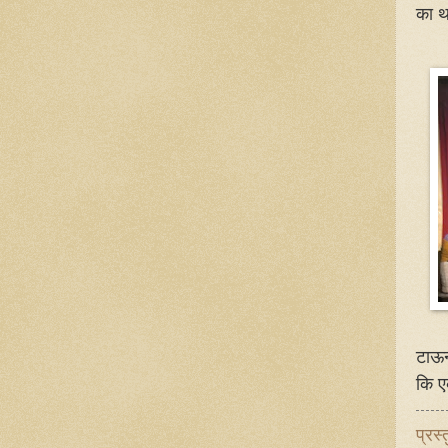
का थ
टाऊन
कि ए
प्रस्