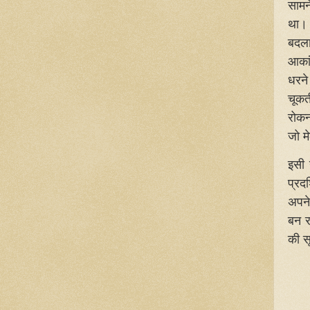
सामन
था। 
बदला
आकां
धरने 
चूकत
रोकन
जो म
इसी 
प्रद
अपने
बन र
की स