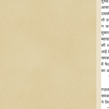
दुरू
आसान
उसकी
तो उस
न कभ
मुक्
बहरहा
की आ
आई है
समकाल
में 
का आ
" तु
बेतु
ग़ज़
समका
ने लि
" ये