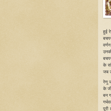
हुई 
बचपन
वर्ण
उनकी
बचपन,
के स
जब उ
रेणु
के ज
बन ग
गर्भव
पूरी