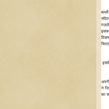
अब 
बल्ल
संवे
ग़ज़
इसका
विडम
चित्र
" बह
चलो
इसमे
" ज
आदम
अपनी
ने ज
का सं
" ख़
भीड़