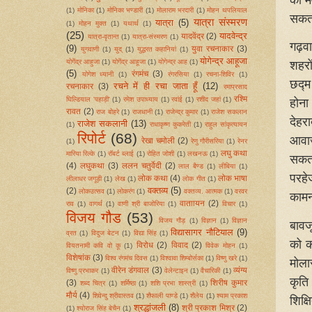
(1)
मोनिका
(1)
मोनिका भण्डारी
(1)
मोलाराम भरदारी
(1)
मोहन थपलियाल
सकत
यात्रा संस्मरण
यात्रा
(5)
(1)
मोहन मुक्त
(1)
यथार्थ
(1)
(25)
यादवेन्द्र
यादवेंद्र
(2)
यात्रा-वृतान्त
(1)
यात्रा-संस्मरण
(1)
गढ़व
(9)
युवा रचनाकार
(3)
युगवाणी
(1)
युद्
(1)
युद्धरत कहानियां
(1)
योगेन्द्र आहूजा
योगेंद्र आहुजा
(1)
योगेंद्र आहूजा
(1)
योगेन्द्र आह
(1)
शहरो
(5)
रंगमंच
(3)
योगेश ध्यानी
(1)
रंगरसिया
(1)
रचना-शिविर
(1)
छद्म
रचने में ही रचा जाता हूँ
(12)
रचनाकार
(3)
रमाप्रसाद
रश्मि
घिल्डियाल 'पहाड़ी'
(1)
रमेश उपाध्याय
(1)
रवांई
(1)
रशीद जहां
(1)
होना
रावत
(2)
राज बोहरे
(1)
राजधानी
(1)
राजेन्द्र कुमार
(1)
राजेश सकलान
देहर
राजेश सकलानी
(13)
(1)
राधाकृष्ण कुकरेती
(1)
राहुल सांकृत्यायन
रिपोर्ट
(68)
आवाज
रेखा चमोली
(2)
(1)
रेणु गौरीसरिया
(1)
रेनर
लघु कथा
मारिया रिल्के
(1)
रॉबर्ट ब्लाई
(1)
रोहित जोशी
(1)
लखनऊ
(1)
सकता
(4)
लघुकथा
(3)
ललन चतुर्वेदी
(2)
लाल बैण्ड
(1)
लीबिया
(1)
परहे
लोक कथा
(4)
लोक भाषा
लीलाधर जगूड़ी
(1)
लेख
(1)
लोक गीत
(1)
वक्तव्य
(5)
(2)
लोकउत्‍सव
(1)
लोकरंग
(1)
वक्तव्य. आत्मक
(1)
वरवर
कामना
वाताायन
(2)
राव
(1)
वागर्थ
(1)
वाणी श्री बाजोरिया
(1)
विचार
(1)
विजय गौड
(53)
विजय गौड़
(1)
विज्ञान
(1)
विज्ञान
बावज
विद्यासागर नौटियाल
(9)
व्रत
(1)
विदुज बेटन
(1)
विद्या सिंह
(1)
को क
विरोध
(2)
विवाद
(2)
वियतनामी कवि वो कू
(1)
विवेक मोहन
(1)
विशेषांक
(3)
विश्व रंगमंच दिवस
(1)
विश्वावा शिम्बोर्सका
(1)
विष्णु खरे
(1)
मोला
वीरेन डंगवाल
(3)
व्यंग्य
विष्णु प्रभाकर
(1)
वेलेन्टाइन
(1)
वैचारिकी
(1)
कृति
(3)
शिरीष कुमार
शब्द चित्र
(1)
शर्मिष्ठा
(1)
शशि प्रभा शास्त्री
(1)
मौर्य
(4)
शिवेन्दु श्रीवास्तव
(1)
शैफाली पाण्‍डे
(1)
शैलेय
(1)
श्याम प्रकाश
शिक्
श्रद्धांजली
(8)
श्री प्रकाश मिश्र
(2)
(1)
श्योराज सिंह बेचैन
(1)